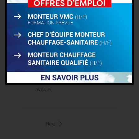
VOIR !
Nous t’offrons
✔ un cadre de travail agréable
dans une entreprise reconnue et
dynamique
✔ une rémunération à la hauteur de
tes compétences
✔ des formations pour te faire
évoluer
Next