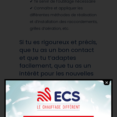
✔ Te servir de l’outillage nécessaire
✔ Connaître et appliquer les
différentes méthodes de réalisation
et d’installation des raccordements,
grilles d’aération, etc.
Si tu es rigoureux et précis,
que tu as un bon contact
et que tu t’adaptes
facilement, que tu as un
intérêt pour les nouvelles
technologies, que tu es
autonome, que tu as le
soucis du travail bien fait …
ALORS VIENS NOUS